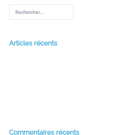
Rechercher :
Articles récents
Andoharanofotsy Tana
Missio Sancta
Similique quis a libero enim quod corporis
Similique quis a libero enim quod corporis
Est aut sed eaque consequatur rerum
Commentaires récents