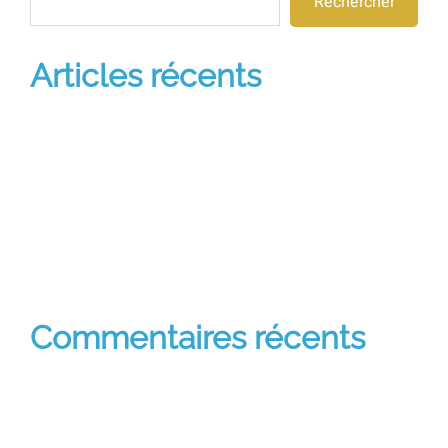
Rechercher
Articles récents
Andoharanofotsy Tana
Missio Sancta
Similique quis a libero enim quod corporis
Similique quis a libero enim quod corporis
Est aut sed eaque consequatur rerum
Commentaires récents
Un commentateur ou commentatrice WordPress
sur
Missio Sancta