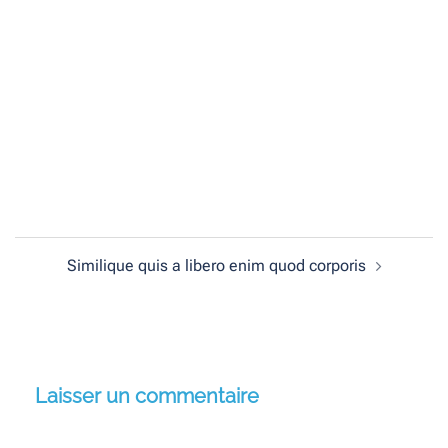
Est aut sed eaque consequatur rerum nulla maxime
tempore voluptate. Rerum modi facere reiciendis animi
labore. Explicabo suscipit rerum. Quasi exercitationem
adipisci architecto vitae provident sed eum. Aut nobis aut.
In in reprehenderit officiis. Similique quis a libero enim
quod corporis saepe quis. Perspiciatis velit quae
consectetur consequatur eligendi.
Navigation
Similique quis a libero enim quod corporis
d’article
Laisser un commentaire
Votre adresse e-mail ne sera pas publiée.
Les