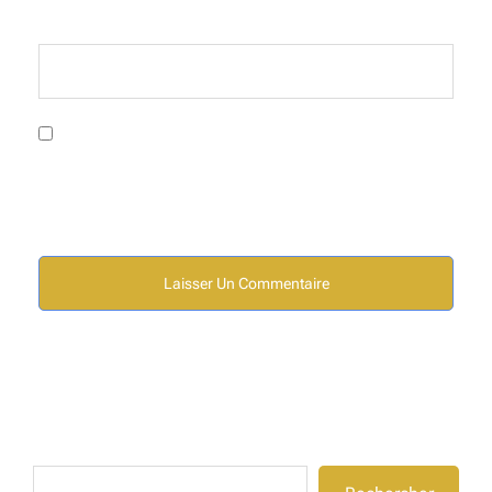
Site web
Enregistrer mon nom, mon e-mail et mon site dans
le navigateur pour mon prochain commentaire.
Rechercher