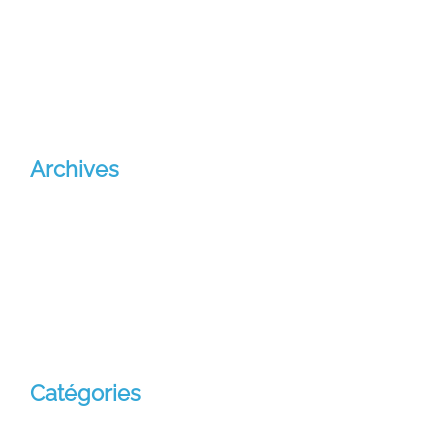
Un commentateur ou commentatrice WordPress
sur
Missio Sancta
Archives
octobre 2024
janvier 2024
novembre 2021
Catégories