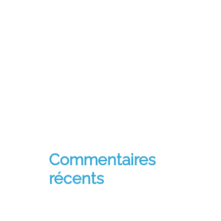
Andoharanofotsy Tana
Missio Sancta
Similique quis a libero enim
quod corporis
Similique quis a libero enim
quod corporis
Est aut sed eaque consequatur
rerum
Commentaires
récents
Un commentateur ou
commentatrice WordPress
sur