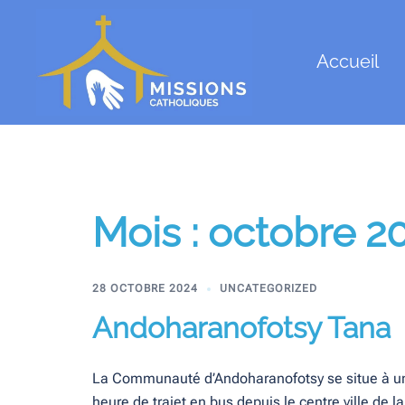
Aller
au
contenu
Accueil
Mois :
octobre 2
28 OCTOBRE 2024
UNCATEGORIZED
Andoharanofotsy Tana
La Communauté d’Andoharanofotsy se situe à u
heure de trajet en bus depuis le centre ville de la