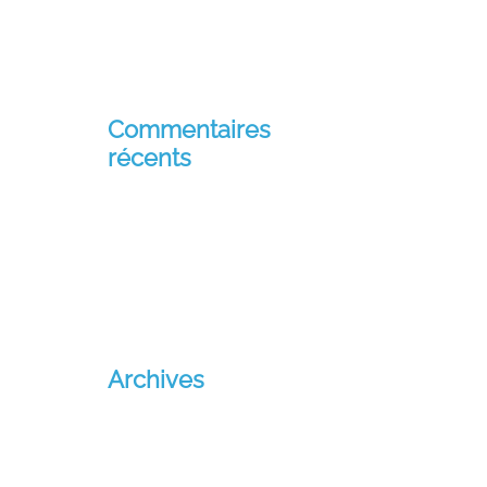
Est aut sed eaque consequatur
rerum
Commentaires
récents
Un commentateur ou
commentatrice WordPress
sur
Missio Sancta
Archives
octobre 2024