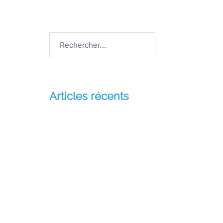
Missio Sancta
Rechercher :
Articles récents
Andoharanofotsy Tana
Missio Sancta
Similique quis a libero enim
quod corporis
Similique quis a libero enim
quod corporis